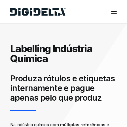
EQUIPAMENTOS
Labelling Indústria
APLICAÇÕES
Química
FINANCIAMENTO
TECNOLOGIA MIMAKI
CONTACTOS
Produza rótulos e etiquetas
SOBRE NÓS
internamente e pague
apenas pelo que produz
MARCAS
CATÁLOGOS
PARTNERS
Na indústria química com
múltiplas referências
e
RECURSOS