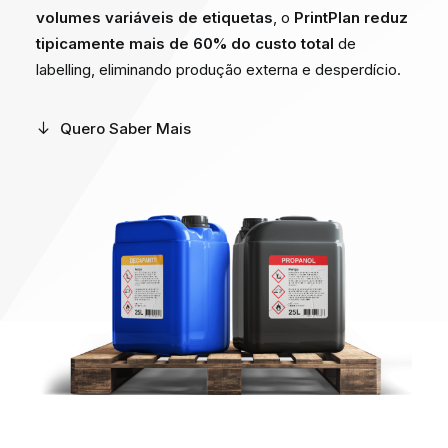
volumes variáveis de etiquetas
, o
PrintPlan reduz
DIGIDELTA ACADEMY
tipicamente mais de 60% do custo total
de
IDIOMA
labelling, eliminando produção externa e desperdício.
Quero Saber Mais