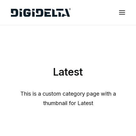
EQUIPAMENTOS
APLICAÇÕES
FINANCIAMENTO
Latest
TECNOLOGIA MIMAKI
CONTACTOS
SOBRE NÓS
This is a custom category page with a
MARCAS
thumbnail for Latest
CATÁLOGOS
PARTNERS
RECURSOS