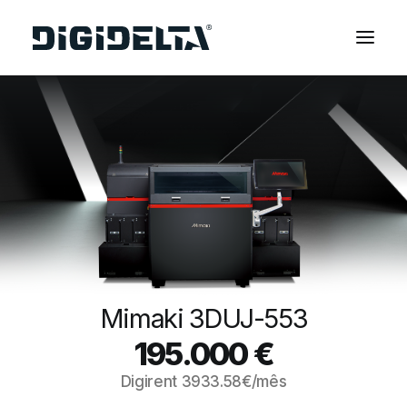
EQUIPAMENTOS
APLICAÇÕES
FINANCIAMENTO
TECNOLOGIA MIMAKI
CONTACTOS
SOBRE NÓS
MARCAS
Mimaki 3DUJ-553
CATÁLOGOS
195.000
€
PARTNERS
Digirent
3933.58
€/mês
RECURSOS