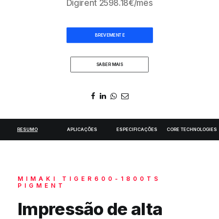
Digirent
2598.18
€/mês
DIGIDELTA ACADEMY
IDIOMA
BREVEMENTE
SABER MAIS
RESUMO
APLICAÇÕES
ESPECIFICAÇÕES
CORE TECHNOLOGIES
MIMAKI TIGER600-1800TS
PIGMENT
Impressão de alta