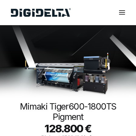
EQUIPAMENTOS
APLICAÇÕES
FINANCIAMENTO
TECNOLOGIA MIMAKI
CONTACTOS
SOBRE NÓS
MARCAS
Mimaki Tiger600-1800TS
CATÁLOGOS
Pigment
PARTNERS
128.800
€
RECURSOS