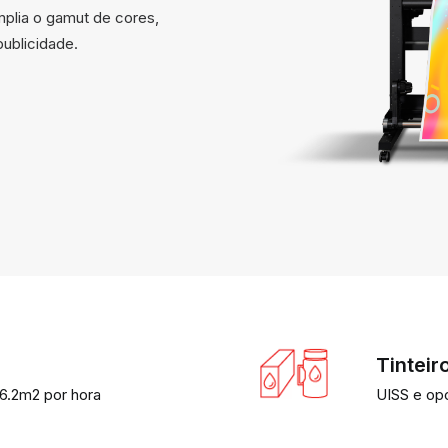
mplia o gamut de cores,
publicidade.
Tinteir
6.2m2 por hora
UISS e opc