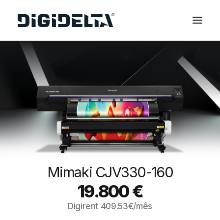
EQUIPAMENTOS
APLICAÇÕES
FINANCIAMENTO
TECNOLOGIA MIMAKI
CONTACTOS
SOBRE NÓS
MARCAS
Mimaki CJV330-160
CATÁLOGOS
19.800
€
PARTNERS
Digirent
409.53
€/mês
RECURSOS