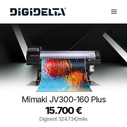
EQUIPAMENTOS
APLICAÇÕES
FINANCIAMENTO
TECNOLOGIA MIMAKI
CONTACTOS
SOBRE NÓS
MARCAS
Mimaki JV300-160 Plus
CATÁLOGOS
15.700
€
PARTNERS
Digirent
324.73
€/mês
RECURSOS