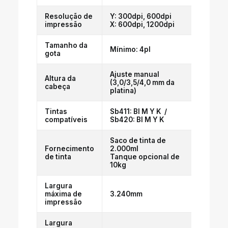
Resolução de
Y: 300dpi, 600dpi
impressão
X: 600dpi, 1200dpi
Tamanho da
Mínimo: 4pl
gota
Ajuste manual
Altura da
(3,0/3,5/4,0 mm da
cabeça
platina)
Tintas
Sb411: Bl M Y K /
compatíveis
Sb420: Bl M Y K
Saco de tinta de
Fornecimento
2.000ml
de tinta
Tanque opcional de
10kg
Largura
máxima de
3.240mm
impressão
Largura