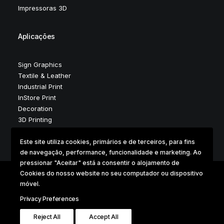
Impressoras 3D
Aplicações
Sign Graphics
Textile & Leather
Industrial Print
InStore Print
Decoration
3D Printing
Este site utiliza cookies, primários e de terceiros, para fins
de navegação, performance, funcionalidade e marketing. Ao
pressionar "Aceitar" está a consentir o alojamento de
Cookies do nosso website no seu computador ou dispositivo
móvel.
Copyright © 2025 . Digidelta Digital Dimension . Design &
Development by Digidelta Marketing Team
Privacy Preferences
Reject All
Accept All