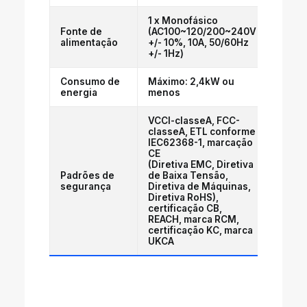
1 x Monofásico
Fonte de
(AC100~120/200~240V
alimentação
+/- 10%, 10A, 50/60Hz
+/- 1Hz)
Consumo de
Máximo: 2,4kW ou
energia
menos
VCCI-classeA, FCC-
classeA, ETL conforme
IEC62368-1, marcação
CE
(Diretiva EMC, Diretiva
Padrões de
de Baixa Tensão,
segurança
Diretiva de Máquinas,
Diretiva RoHS),
certificação CB,
REACH, marca RCM,
certificação KC, marca
UKCA