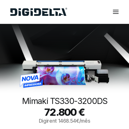
EQUIPAMENTOS
APLICAÇÕES
FINANCIAMENTO
TECNOLOGIA MIMAKI
CONTACTOS
SOBRE NÓS
MARCAS
Mimaki TS330-3200DS
CATÁLOGOS
72.800
€
PARTNERS
Digirent
1468.54
€/mês
RECURSOS