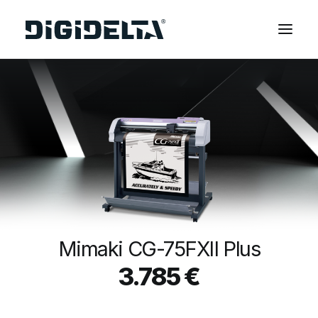
EQUIPAMENTOS
APLICAÇÕES
FINANCIAMENTO
TECNOLOGIA MIMAKI
CONTACTOS
SOBRE NÓS
MARCAS
Mimaki CG-75FXII Plus
CATÁLOGOS
3.785
€
PARTNERS
RECURSOS