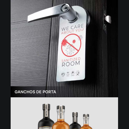
Concordo com a
Política de Privacidade
e quero
receber as últimas informações sobre equipamentos,
promoções e ofertas.
SHOWROOMS DIGIDELTA
marque a sua
demonstração
Desfrute de uma experiência personalizada com um