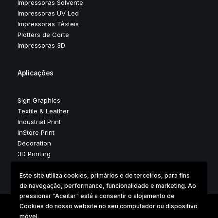
Impressoras Solvente
Impressoras UV Led
Impressoras Têxteis
Plotters de Corte
Impressoras 3D
Aplicações
Sign Graphics
Textile & Leather
Industrial Print
InStore Print
Decoration
3D Printing
Este site utiliza cookies, primários e de terceiros, para fins
de navegação, performance, funcionalidade e marketing. Ao
pressionar "Aceitar" está a consentir o alojamento de
Cookies do nosso website no seu computador ou dispositivo
móvel.
Copyright © 2025 . Digidelta Digital Dimension . Design &