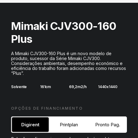
DIGIDELTA ACADEMY
IDIOMA
Mimaki CJV300-160
Plus
A Mimaki CJV300-160 Plus é um novo modelo de
produto, sucessor da Série Mimaki CJV300.
Considerações ambientais, desempenho económico e
eficiência do trabalho foram adicionadas como recursos
“Plus”.
Solvente
161cm
69,2m2/h
1440x1440
OPÇÕES DE FINANCIAMENTO
Digirent
Printplan
Pronto Pag.