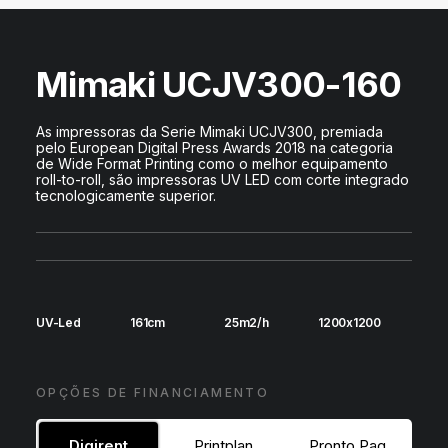
DIGIDELTA ACADEMY
IDIOMA
Mimaki UCJV300-160
As impressoras da Serie Mimaki UCJV300, premiada
pelo European Digital Press Awards 2018 na categoria
de Wide Format Printing como o melhor equipamento
roll-to-roll, são impressoras UV LED com corte integrado
tecnologicamente superior.
UV-Led
161cm
25m2/h
1200x1200
OPÇÕES DE FINANCIAMENTO
Digirent
Printplan
Pronto Pag.