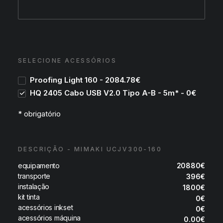
SELECIONE ACESSÓRIOS
Proofing Light 160 - 2084.78€
HQ 2405 Cabo USB V2.0 Tipo A-B - 5m* - 0€
* obrigatório
DESCRIÇÃO - MIMAKI UCJV300-160
equipamento
20880
€
transporte
396
€
instalação
1800
€
kit tinta
0
€
acessórios inkset
0
€
acessórios máquina
0.00
€