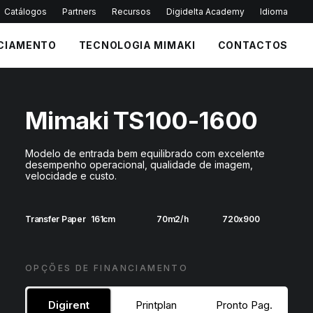
Catálogos
Partners
Recursos
Digidelta Academy
Idioma
CIAMENTO
TECNOLOGIA MIMAKI
CONTACTOS
Mimaki TS100-1600
Modelo de entrada bem equilibrado com excelente
desempenho operacional, qualidade de imagem,
velocidade e custo.
Transfer Paper
161cm
70m2/h
720x900
OPÇÕES DE FINANCIAMENTO
Digirent
Printplan
Pronto Pag.