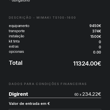
* obrigatório
DESCRIÇÃO - MIMAKI TS100-1600
equipamento
9450
€
transporte
374
€
instalação
1500
€
kit tinta
0
extras
0
opcionais
0.00
Total
11324.00
€
DADOS PARA CONDIÇÕES FINANCEIRAS
Digirent
234.22
€
60 x
Valor de entrada em €