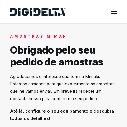
EQUIPAMENTOS
AMOSTRAS MIMAKI
APLICAÇÕES
Obrigado pelo seu
FINANCIAMENTO
pedido de amostras
TECNOLOGIA MIMAKI
CONTACTOS
Agradecemos o interesse que tem na Mimaki.
Estamos ansiosos para que experimente as amostras
SOBRE NÓS
que lhe vamos enviar. Em breve irá receber um
MARCAS
contacto nosso para confirmar o seu pedido.
CATÁLOGOS
Até lá, configure o seu equipamento e descubra
PARTNERS
todos os detalhes!
RECURSOS