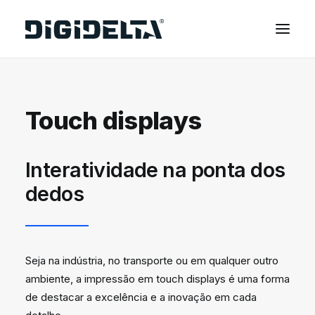
EQUIPAMENTOS
Touch displays
APLICAÇÕES
FINANCIAMENTO
TECNOLOGIA MIMAKI
Interatividade na ponta dos
CONTACTOS
dedos
SOBRE NÓS
MARCAS
Seja na indústria, no transporte ou em qualquer outro
CATÁLOGOS
ambiente, a impressão em touch displays é uma forma
PARTNERS
de destacar a excelência e a inovação em cada
RECURSOS