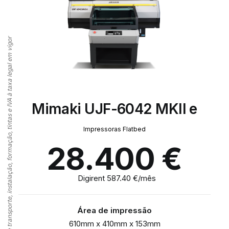
⸻ Acresce despesas de transporte, instalação, formação, tintas e IVA à taxa legal em vigor
Mimaki UJF-6042 MKII e
Impressoras Flatbed
28.400
€
Digirent 587.40 €/mês
Área de impressão
610mm x 410mm x 153mm