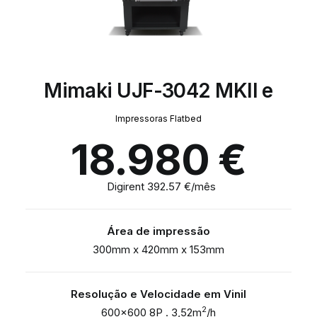
Mimaki UJF-3042 MKII e
Impressoras Flatbed
18.980
€
Digirent 392.57 €/mês
Área de impressão
300mm x 420mm x 153mm
Resolução e Velocidade em Vinil
2
600×600 8P . 3,52m
/h