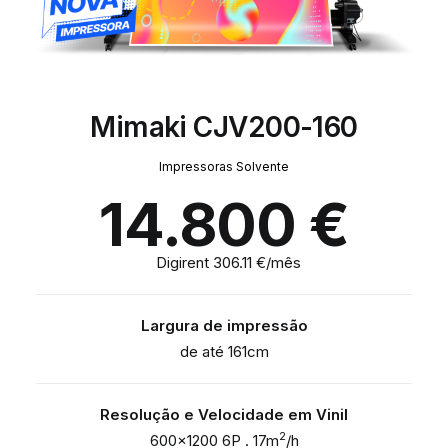
Mimaki CJV200-160
Impressoras Solvente
14.800
€
Digirent 306.11 €/mês
Largura de impressão
de até 161cm
Resolução e Velocidade em Vinil
2
600×1200 6P . 17m
/h