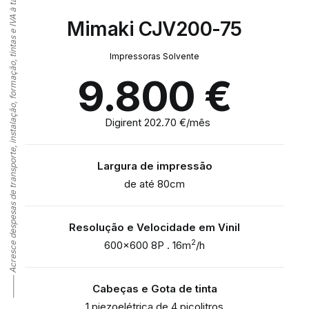
⸻ Acresce despesas de transporte, instalação, formação, tintas e IVA à taxa legal em vigor
Mimaki CJV200-75
Impressoras Solvente
9.800
€
Digirent 202.70 €/mês
Largura de impressão
de até 80cm
Resolução e Velocidade em Vinil
2
600×600 8P . 16m
/h
Cabeças e Gota de tinta
1 piezoelétrica de 4 picolitros