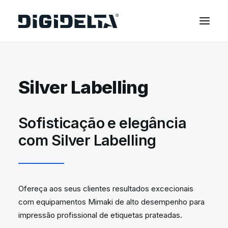
EQUIPAMENTOS
Silver Labelling
APLICAÇÕES
FINANCIAMENTO
TECNOLOGIA MIMAKI
Sofisticação e elegância
CONTACTOS
com Silver Labelling
SOBRE NÓS
MARCAS
Ofereça aos seus clientes resultados excecionais
CATÁLOGOS
com equipamentos Mimaki de alto desempenho para
PARTNERS
impressão profissional de etiquetas prateadas.
RECURSOS