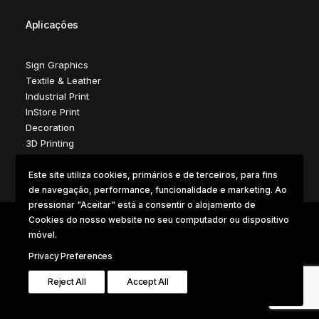
Aplicações
Sign Graphics
Textile & Leather
Industrial Print
InStore Print
Decoration
3D Printing
Este site utiliza cookies, primários e de terceiros, para fins
de navegação, performance, funcionalidade e marketing. Ao
pressionar "Aceitar" está a consentir o alojamento de
Cookies do nosso website no seu computador ou dispositivo
móvel.
Copyright © 2025 . Digidelta Digital Dimension . Design &
Development by Digidelta Marketing Team
Privacy Preferences
Reject All
Accept All