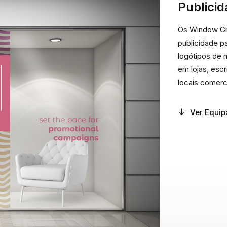
Publici
Os Window Gr
publicidade p
logótipos de m
em lojas, escr
locais comerci
Ver Equi