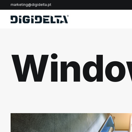
marketing@digidelta.pt
Windo