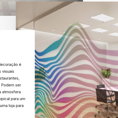
decoração é
s visuais
staurantes,
s. Podem ser
a atmosfera
opical para um
uma loja para