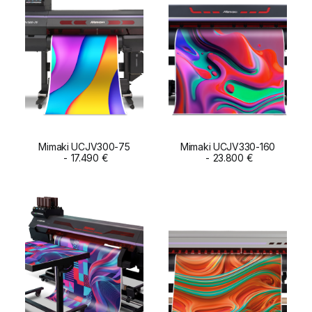
Mimaki UCJV300-75
Mimaki UCJV330-160
ADD TO CART
17.490
€
ADD TO CART
23.800
€