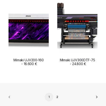
Mimaki UJV200-160
Mimaki UJV300DTF-75
ADD TO CART
16.600
€
ADD TO CART
24.800
€
1
2