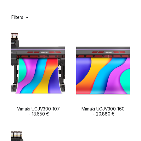
DIGIDELTA ACADEMY
Filters
IDIOMA
Mimaki UCJV300-107
Mimaki UCJV300-160
ADD TO CART
18.650
€
ADD TO CART
20.880
€