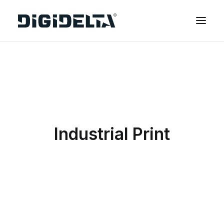
EQUIPAMENTOS
APLICAÇÕES
FINANCIAMENTO
TECNOLOGIA MIMAKI
Industrial Print
CONTACTOS
SOBRE NÓS
MARCAS
CATÁLOGOS
PARTNERS
RECURSOS