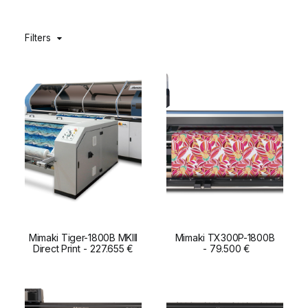
DIGIDELTA ACADEMY
Filters
IDIOMA
Mimaki Tiger-1800B MKIII
Mimaki TX300P-1800B
Direct Print
ADD TO CART
227.655
€
ADD TO CART
79.500
€