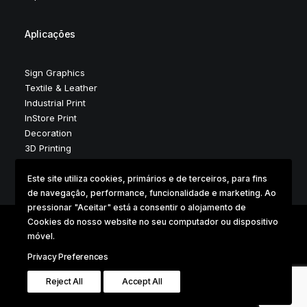
Aplicações
Sign Graphics
Textile & Leather
Industrial Print
InStore Print
Decoration
3D Printing
Este site utiliza cookies, primários e de terceiros, para fins
de navegação, performance, funcionalidade e marketing. Ao
pressionar "Aceitar" está a consentir o alojamento de
Cookies do nosso website no seu computador ou dispositivo
móvel.
Copyright © 2025 . Digidelta Digital Dimension . Design &
Development by Digidelta Marketing Team
Privacy Preferences
Reject All
Accept All