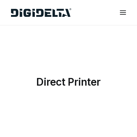
EQUIPAMENTOS
APLICAÇÕES
FINANCIAMENTO
TECNOLOGIA MIMAKI
Direct Printer
CONTACTOS
SOBRE NÓS
MARCAS
CATÁLOGOS
PARTNERS
RECURSOS