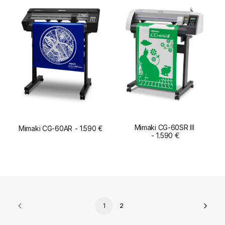
Mimaki CG-60SR III
Mimaki CG-60AR
1.590
€
ADD TO CART
ADD TO CART
1.590
€
1
2