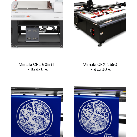
Mimaki CFL-605RT
Mimaki CFX-2550
ADD TO CART
16.470
€
ADD TO CART
97.300
€