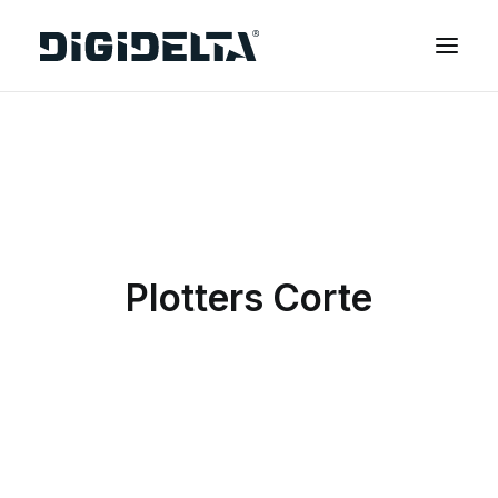
EQUIPAMENTOS
APLICAÇÕES
FINANCIAMENTO
TECNOLOGIA MIMAKI
Plotters Corte
CONTACTOS
SOBRE NÓS
MARCAS
CATÁLOGOS
PARTNERS
RECURSOS