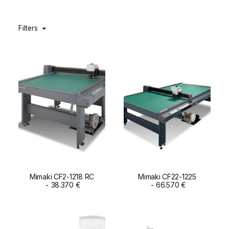
DIGIDELTA ACADEMY
Filters
IDIOMA
Mimaki CF2-1218 RC
Mimaki CF22-1225
ADD TO CART
38.370
€
ADD TO CART
66.570
€