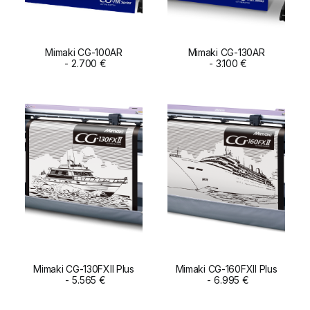
Mimaki CG-100AR
Mimaki CG-130AR
ADD TO CART
2.700
€
ADD TO CART
3.100
€
Mimaki CG-130FXII Plus
Mimaki CG-160FXII Plus
ADD TO CART
5.565
€
ADD TO CART
6.995
€