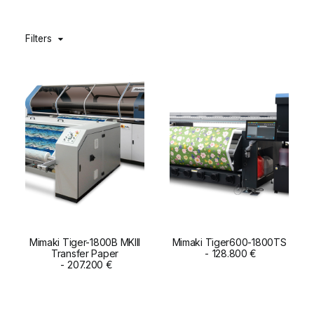
DIGIDELTA ACADEMY
Filters
IDIOMA
Mimaki Tiger-1800B MKIII
Mimaki Tiger600-1800TS
Transfer Paper
ADD TO CART
ADD TO CART
128.800
€
207.200
€