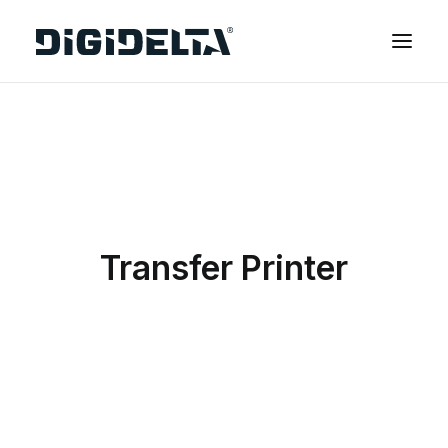
EQUIPAMENTOS
APLICAÇÕES
FINANCIAMENTO
TECNOLOGIA MIMAKI
Transfer Printer
CONTACTOS
SOBRE NÓS
MARCAS
CATÁLOGOS
PARTNERS
RECURSOS