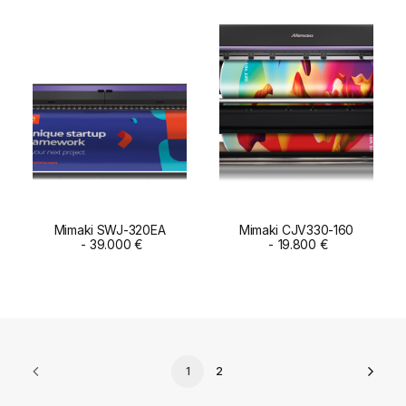
Mimaki SWJ-320EA
Mimaki CJV330-160
ADD TO CART
39.000
€
ADD TO CART
19.800
€
1
2