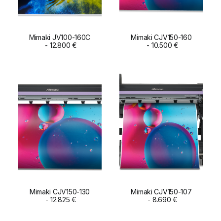
Mimaki JV100-160C
Mimaki CJV150-160
ADD TO CART
12.800
€
ADD TO CART
10.500
€
Mimaki CJV150-130
Mimaki CJV150-107
ADD TO CART
12.825
€
ADD TO CART
8.690
€