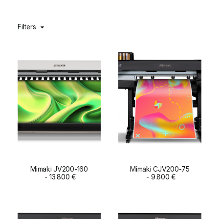
DIGIDELTA ACADEMY
Filters
IDIOMA
Mimaki JV200-160
Mimaki CJV200-75
ADD TO CART
13.800
€
ADD TO CART
9.800
€