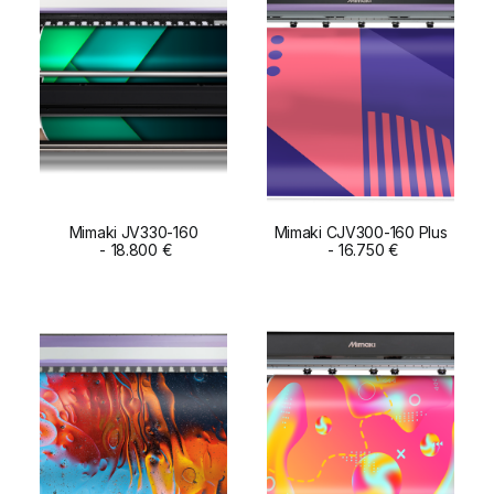
Mimaki JV330-160
Mimaki CJV300-160 Plus
ADD TO CART
18.800
€
ADD TO CART
16.750
€