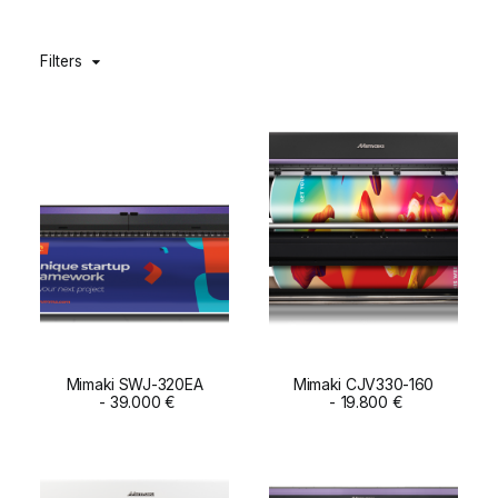
DIGIDELTA ACADEMY
Filters
IDIOMA
Mimaki SWJ-320EA
Mimaki CJV330-160
ADD TO CART
39.000
€
ADD TO CART
19.800
€