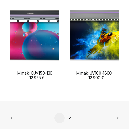
Mimaki CJV150-130
Mimaki JV100-160C
ADD TO CART
12.825
€
ADD TO CART
12.800
€
1
2