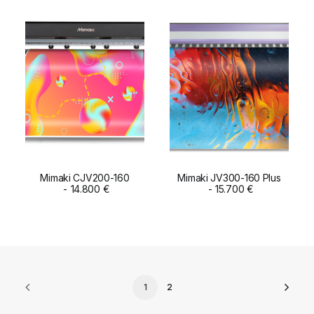
Mimaki CJV200-160
Mimaki JV300-160 Plus
ADD TO CART
14.800
€
ADD TO CART
15.700
€
1
2