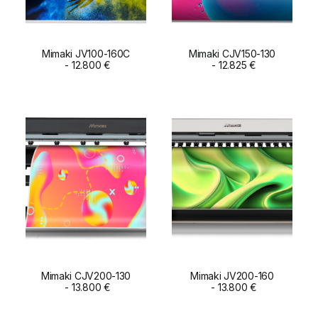
Mimaki JV100-160C
Mimaki CJV150-130
ADD TO CART
12.800
€
ADD TO CART
12.825
€
Mimaki CJV200-130
Mimaki JV200-160
ADD TO CART
13.800
€
ADD TO CART
13.800
€