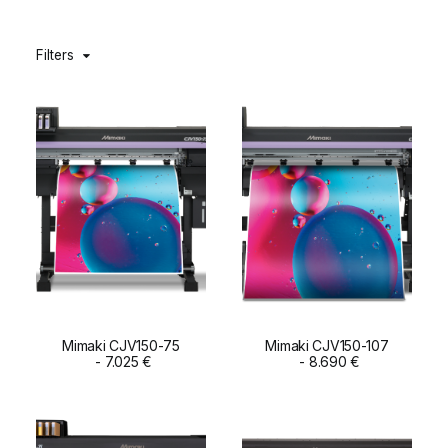
DIGIDELTA ACADEMY
Filters
IDIOMA
Mimaki CJV150-75
Mimaki CJV150-107
ADD TO CART
7.025
€
ADD TO CART
8.690
€