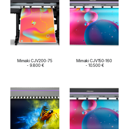
Mimaki CJV200-75
Mimaki CJV150-160
ADD TO CART
9.800
€
ADD TO CART
10.500
€