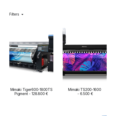
DIGIDELTA ACADEMY
Filters
IDIOMA
Mimaki Tiger600-1800TS
Mimaki TS200-1600
Pigment
ADD TO CART
128.800
€
ADD TO CART
6.500
€