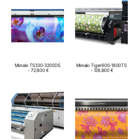
Mimaki TS330-3200DS
Mimaki Tiger600-1800TS
ADD TO CART
72.800
€
ADD TO CART
128.800
€