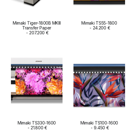
Mimaki Tiger-1800B MKIII
Mimaki TS55-1800
Transfer Paper
ADD TO CART
ADD TO CART
24.200
€
207.200
€
Mimaki TS330-1600
Mimaki TS100-1600
ADD TO CART
21.800
€
ADD TO CART
9.450
€