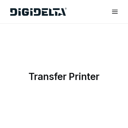
EQUIPAMENTOS
APLICAÇÕES
FINANCIAMENTO
TECNOLOGIA MIMAKI
Transfer Printer
CONTACTOS
SOBRE NÓS
MARCAS
CATÁLOGOS
PARTNERS
RECURSOS