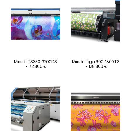
Mimaki TS330-3200DS
Mimaki Tiger600-1800TS
ADD TO CART
72.800
€
ADD TO CART
128.800
€