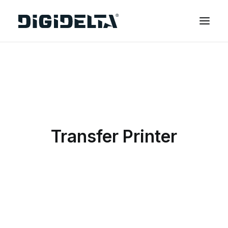
EQUIPAMENTOS
APLICAÇÕES
FINANCIAMENTO
TECNOLOGIA MIMAKI
Transfer Printer
CONTACTOS
SOBRE NÓS
MARCAS
CATÁLOGOS
PARTNERS
RECURSOS