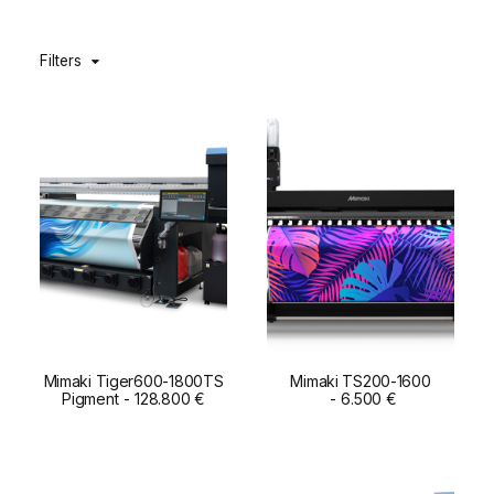
DIGIDELTA ACADEMY
Filters
IDIOMA
Mimaki Tiger600-1800TS
Mimaki TS200-1600
Pigment
ADD TO CART
128.800
€
ADD TO CART
6.500
€