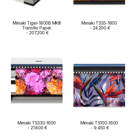
Mimaki Tiger-1800B MKIII
Mimaki TS55-1800
Transfer Paper
ADD TO CART
ADD TO CART
24.200
€
207.200
€
Mimaki TS330-1600
Mimaki TS100-1600
ADD TO CART
21.800
€
ADD TO CART
9.450
€